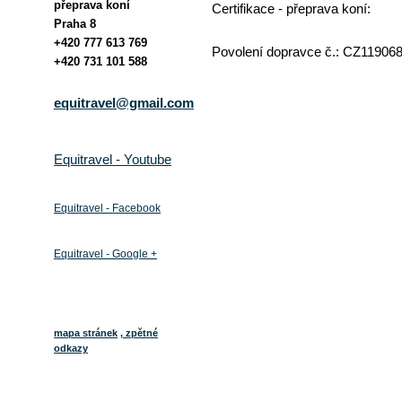
přeprava koní
Certifikace - přeprava koní:
Praha 8
+420 777 613 769
Povolení dopravce č.: CZ1190685
+420 731 101 588
equitravel@gmail.com
Equitravel - Youtube
Equitravel - Facebook
Equitravel - Google +
mapa stránek
, zpětné
odkazy