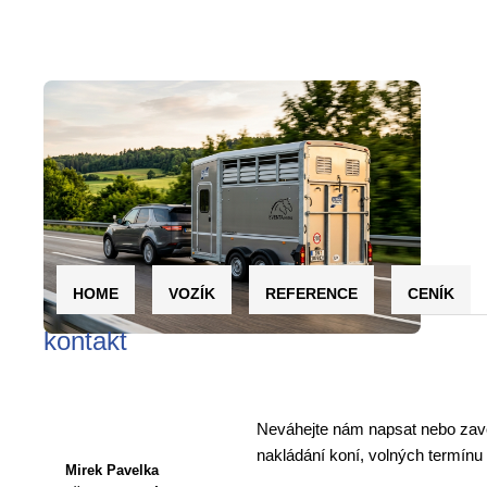
HOME
VOZÍK
REFERENCE
CENÍK
kontakt
Neváhejte nám napsat nebo zavol
nakládání koní, volných termínu 
Mirek Pavelka